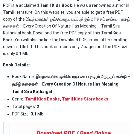
PDF is a acclaimed
Tamil Kids Book
. He was a renowned author in
Tamil literature. On this website, you are able to get a free PDF
copy of the இயற்கையின் ஒவ்வொரு படைப்புக்கும் அர்த்தம் உண்டு – தமிழ்
கதைகள் – Every Creation Of Nature Has Meaning – Tamil Siru
Kathaigal book. Download the free PDF copy of this Tamil Kids
Book. You will also notice the Download PDF option after scrolling
down a little bit. This book contains only 2 pages and the PDF size
is only 0.1 Mb.
Book Details:
Book Name:
இயற்கையின் ஒவ்வொரு படைப்புக்கும் அர்த்தம் உண்டு –
தமிழ் கதைகள் – Every Creation Of Nature Has Meaning –
Tamil Siru Kathaigal
Genre:
Tamil Kids Books
,
Tamil Kids Story books
Total pages:
2
PDF Size:
0.1
Mb
Download PDF
/
Read Online