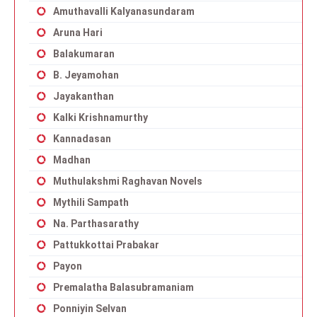
Amuthavalli Kalyanasundaram
Aruna Hari
Balakumaran
B. Jeyamohan
Jayakanthan
Kalki Krishnamurthy
Kannadasan
Madhan
Muthulakshmi Raghavan Novels
Mythili Sampath
Na. Parthasarathy
Pattukkottai Prabakar
Payon
Premalatha Balasubramaniam
Ponniyin Selvan