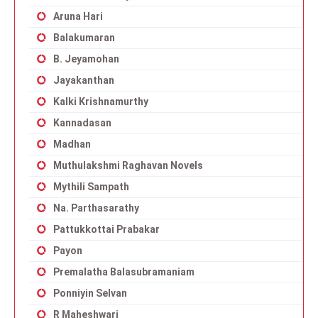
Aruna Hari
Balakumaran
B. Jeyamohan
Jayakanthan
Kalki Krishnamurthy
Kannadasan
Madhan
Muthulakshmi Raghavan Novels
Mythili Sampath
Na. Parthasarathy
Pattukkottai Prabakar
Payon
Premalatha Balasubramaniam
Ponniyin Selvan
R Maheshwari