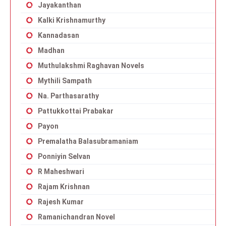
Jayakanthan
Kalki Krishnamurthy
Kannadasan
Madhan
Muthulakshmi Raghavan Novels
Mythili Sampath
Na. Parthasarathy
Pattukkottai Prabakar
Payon
Premalatha Balasubramaniam
Ponniyin Selvan
R Maheshwari
Rajam Krishnan
Rajesh Kumar
Ramanichandran Novel