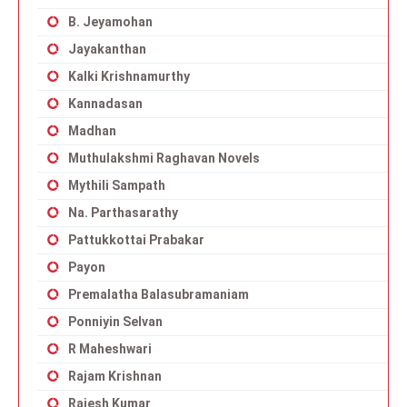
B. Jeyamohan
Jayakanthan
Kalki Krishnamurthy
Kannadasan
Madhan
Muthulakshmi Raghavan Novels
Mythili Sampath
Na. Parthasarathy
Pattukkottai Prabakar
Payon
Premalatha Balasubramaniam
Ponniyin Selvan
R Maheshwari
Rajam Krishnan
Rajesh Kumar