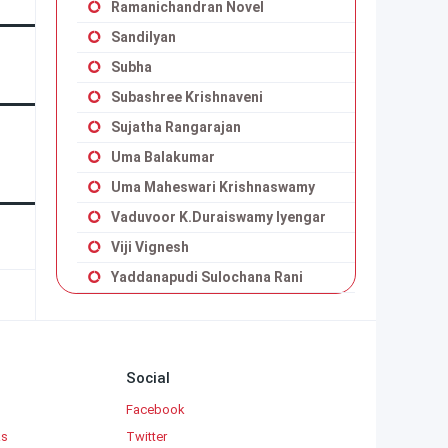
Ramanichandran Novel
Sandilyan
Subha
Subashree Krishnaveni
Sujatha Rangarajan
Uma Balakumar
Uma Maheswari Krishnaswamy
Vaduvoor K.Duraiswamy Iyengar
Viji Vignesh
Yaddanapudi Sulochana Rani
Social
Facebook
ks
Twitter