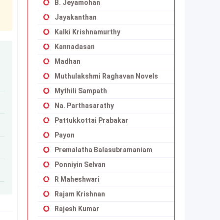
B. Jeyamohan
Jayakanthan
Kalki Krishnamurthy
Kannadasan
Madhan
Muthulakshmi Raghavan Novels
Mythili Sampath
Na. Parthasarathy
Pattukkottai Prabakar
Payon
Premalatha Balasubramaniam
Ponniyin Selvan
R Maheshwari
Rajam Krishnan
Rajesh Kumar