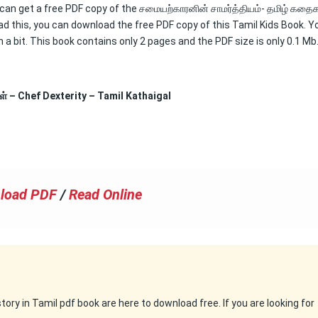
 can get a free PDF copy of the சமையற்காரனின் சாமர்த்தியம்- தமிழ் கதை
ead this, you can download the free PDF copy of this Tamil Kids Book. Y
n a bit. This book contains only 2 pages and the PDF size is only 0.1 Mb
ள் – Chef Dexterity – Tamil Kathaigal
load PDF
/
Read Online
ry in Tamil pdf book are here to download free. If you are looking for