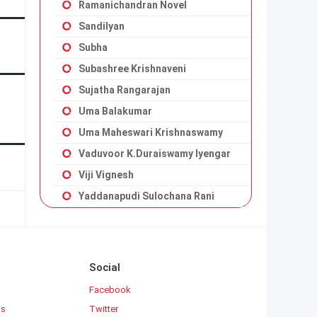
Ramanichandran Novel
Sandilyan
Subha
Subashree Krishnaveni
Sujatha Rangarajan
Uma Balakumar
Uma Maheswari Krishnaswamy
Vaduvoor K.Duraiswamy Iyengar
Viji Vignesh
Yaddanapudi Sulochana Rani
Social
Facebook
ks
Twitter