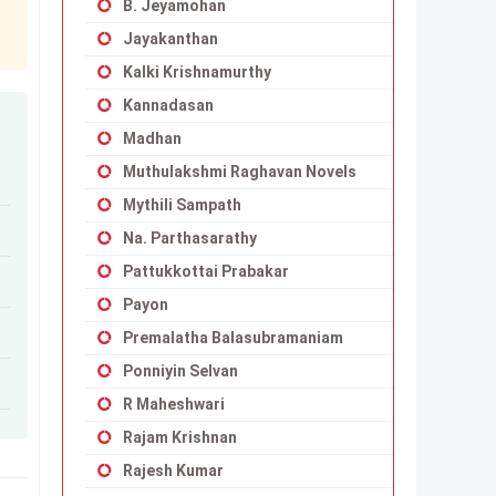
B. Jeyamohan
Jayakanthan
Kalki Krishnamurthy
Kannadasan
Madhan
Muthulakshmi Raghavan Novels
Mythili Sampath
Na. Parthasarathy
Pattukkottai Prabakar
Payon
Premalatha Balasubramaniam
Ponniyin Selvan
R Maheshwari
Rajam Krishnan
Rajesh Kumar