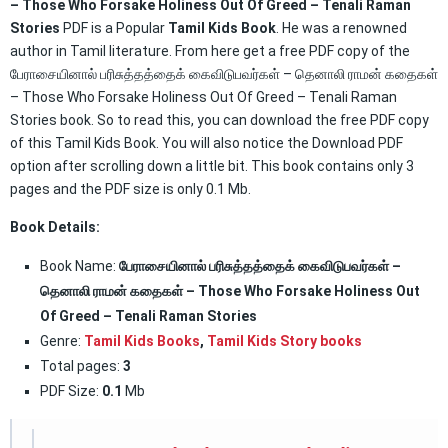
– Those Who Forsake Holiness Out Of Greed – Tenali Raman
Stories
PDF is a Popular
Tamil Kids Book
. He was a renowned
author in Tamil literature. From here get a free PDF copy of the
பேராசையினால் பரிசுத்தத்தைக் கைவிடுபவர்கள் – தெனாலி ராமன் கதைகள்
– Those Who Forsake Holiness Out Of Greed – Tenali Raman
Stories book. So to read this, you can download the free PDF copy
of this Tamil Kids Book. You will also notice the Download PDF
option after scrolling down a little bit. This book contains only 3
pages and the PDF size is only 0.1 Mb.
Book Details:
Book Name:
பேராசையினால் பரிசுத்தத்தைக் கைவிடுபவர்கள் –
தெனாலி ராமன் கதைகள் – Those Who Forsake Holiness Out
Of Greed – Tenali Raman Stories
Genre:
Tamil Kids Books
,
Tamil Kids Story books
Total pages:
3
PDF Size:
0.1
Mb