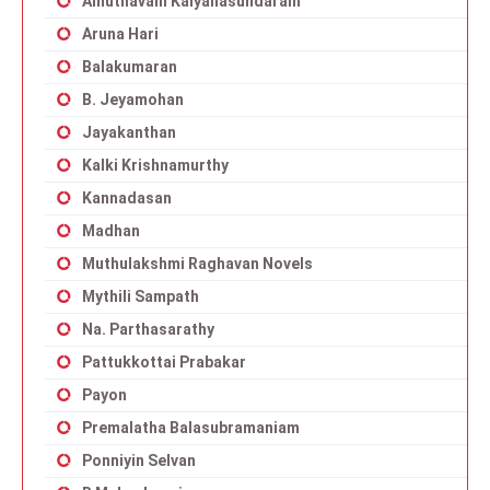
Amuthavalli Kalyanasundaram
Aruna Hari
Balakumaran
B. Jeyamohan
Jayakanthan
Kalki Krishnamurthy
Kannadasan
Madhan
Muthulakshmi Raghavan Novels
Mythili Sampath
Na. Parthasarathy
Pattukkottai Prabakar
Payon
Premalatha Balasubramaniam
Ponniyin Selvan