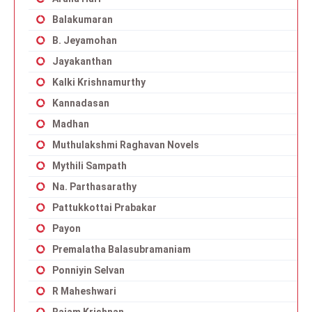
Balakumaran
B. Jeyamohan
Jayakanthan
Kalki Krishnamurthy
Kannadasan
Madhan
Muthulakshmi Raghavan Novels
Mythili Sampath
Na. Parthasarathy
Pattukkottai Prabakar
Payon
Premalatha Balasubramaniam
Ponniyin Selvan
R Maheshwari