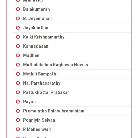
Aruna Hari
Balakumaran
B. Jeyamohan
Jayakanthan
Kalki Krishnamurthy
Kannadasan
Madhan
Muthulakshmi Raghavan Novels
Mythili Sampath
Na. Parthasarathy
Pattukkottai Prabakar
Payon
Premalatha Balasubramaniam
Ponniyin Selvan
R Maheshwari